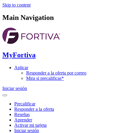
Skip to content
Main Navigation
MyFortiva
Aplicar
Responder a la oferta por correo
Mira si precalificas*
Iniciar sesión
Precalificar
Responder a la oferta
Reseñas
Aprender
Activar mi tarjeta
Iniciar sesión